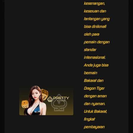
kesenangan,
keseruan dan
tantangan yang
bisa dinikmati
oleh para
pemain dengan
standar
internasional.
Anda juga bisa
bermain
Bakarat dan
Dragon Tiger
dengan aman
dan nyaman.
Untuk Bakarat,
tingkat
pembayaran