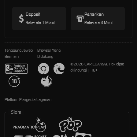
Deposit
Penarikan
Rata-rata 1 Menit
Rata-rata 3 Menit
Tanggung Jawab
Browser Yang
Bermain
Didukung
©2026 CARICUAN99. Hak cipta
dilindungi | 18+
Platform Penyedia Layanan
Slots