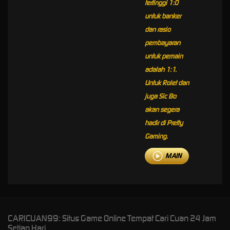
tertinggi 1:0
untuk banker
dan rasio
pembayaran
untuk pemain
adalah 1:1.
Untuk Rolet dan
juga Sic Bo
akan segera
hadir di Pretty
Gaming.
MAIN
CARICUAN99: Situs Game Online Tempat Cari Cuan 24 Jam
Setiap Hari