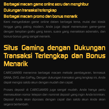
Berbagai macam game online seru dan menghibur
Dukungan transaksi terlengkap
Berbagai macam promo dan bonus menarik
Kami menyediakan game online dalam berbagai tema, mulai dari klasik
hingga yang paling modern. Anda juga dapat menemukan game-game
dengan tampilan grafis yang keren, suara yang menaikkan adrenalin, dan
bonus-bonus yang sangat menarik.
Situs Gaming dengan Dukungan
Transaksi Terlengkap dan Bonus
Menarik
CARICUAN99 menerima berbagai macam metode pembayaran, termasuk
DANA, OVO, dan GoPay. Dengan dukungan transaksi yang lengkap ini, Anda
dapat mengisi saldo akun dengan mudah dan cepat.
Proses deposit di CARICUAN99 juga sangat mudah. Anda hanya perlu
memasukkan nomor telepon dan nominal deposit yang ingin Anda kirimkan.
Deposit Anda akan diproses dengan cepat dan saldo akun Anda akan
segera bertambah.