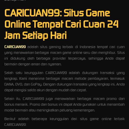
CARICUAN99: Situs Game
Online Tempat Cari Cuan 24
Jam Setiap Hari
CARICUAN99
adalah situs gaming terbaik di Indonesia tempat cari cuan
yang menawarkan berbagai macam game online seru dan menghibur. Situs
ini didukung oleh berbagai provider terpercaya, sehingga Anda dapat
bermain dengan aman dan nyaman.
Salah satu keunggulan CARICUAN99 adalah dukungan transaksi yang
lengkap. Kami menerima berbagai macam metode pembayaran, termasuk
DANA, OVO, dan GoPay. Dengan dukungan transaksi yang lengkap ini, Anda
dapat mengisi saldo akun dengan mudah dan cepat.
Selain itu, CARICUAN99 juga menawarkan berbagai macam promo dan
bonus menarik. Promo dan bonus ini dapat Anda gunakan untuk menambah
modal bermain atau meningkatkan peluang kemenangan.
Berikut adalah beberapa keunggulan dari situs game online terbaik
CARICUAN99: