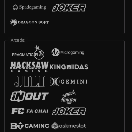
Arcade