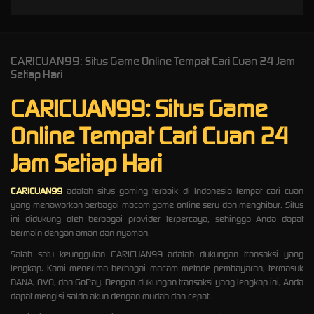
CARICUAN99: Situs Game Online Tempat Cari Cuan 24 Jam
Setiap Hari
CARICUAN99: Situs Game
Online Tempat Cari Cuan 24
Jam Setiap Hari
CARICUAN99
adalah situs gaming terbaik di Indonesia tempat cari cuan
yang menawarkan berbagai macam game online seru dan menghibur. Situs
ini didukung oleh berbagai provider terpercaya, sehingga Anda dapat
bermain dengan aman dan nyaman.
Salah satu keunggulan CARICUAN99 adalah dukungan transaksi yang
lengkap. Kami menerima berbagai macam metode pembayaran, termasuk
DANA, OVO, dan GoPay. Dengan dukungan transaksi yang lengkap ini, Anda
dapat mengisi saldo akun dengan mudah dan cepat.