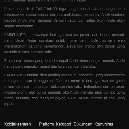
dapat mengisi saldo akun dengan mudah dan cepat.
Proses deposit di CARICUAN99 juga sangat mudah. Anda hanya perlu
memasukkan nomor telepon dan nominal deposit yang ingin Anda kirimkan.
Deposit Anda akan diproses dengan cepat dan saldo akun Anda akan
segera bertambah.
CARICUAN99 menawarkan berbagai macam promo dan bonus menarik
yang dapat Anda gunakan untuk menambah modal bermain atau
meningkatkan peluang kemenangan. Beberapa promo dan bonus yang
tersedia di situs ini antara lain:
Promo dan bonus yang tersedia dapat Anda klaim dengan mudah. Anda
hanya perlu mengikuti syarat dan ketentuan yang berlaku.
CARICUAN99 adalah situs gaming terbaik di Indonesia yang menawarkan
berbagai macam keunggulan. Situs ini memiliki berbagai macam game
online seru dan menghibur, dukungan transaksi terlengkap, dan berbagai
macam promo dan bonus menarik. Jika Anda mencari situs gaming yang
aman, nyaman, dan menguntungkan, CARICUAN99 adalah pilihan yang
tepat.
Kebijaksanaan
Platform
Kategori
Dukungan
Komunitas