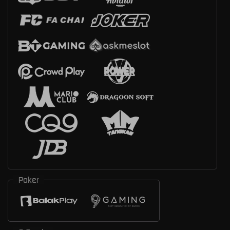
Poker