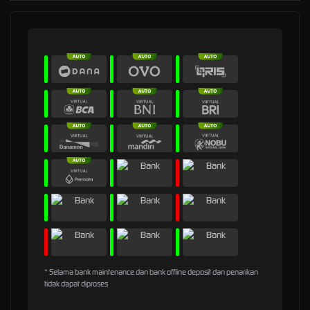
* Selama bank maintenance dan bank offline deposit dan penarikan
tidak dapat diproses