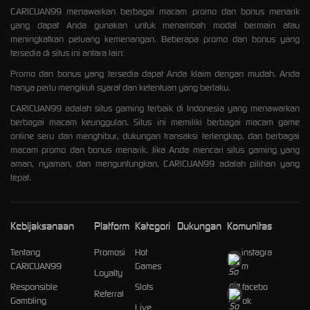
CARICUAN99 menawarkan berbagai macam promo dan bonus menarik
yang dapat Anda gunakan untuk menambah modal bermain atau
meningkatkan peluang kemenangan. Beberapa promo dan bonus yang
tersedia di situs ini antara lain:
Promo dan bonus yang tersedia dapat Anda klaim dengan mudah. Anda
hanya perlu mengikuti syarat dan ketentuan yang berlaku.
CARICUAN99 adalah situs gaming terbaik di Indonesia yang menawarkan
berbagai macam keunggulan. Situs ini memiliki berbagai macam game
online seru dan menghibur, dukungan transaksi terlengkap, dan berbagai
macam promo dan bonus menarik. Jika Anda mencari situs gaming yang
aman, nyaman, dan menguntungkan, CARICUAN99 adalah pilihan yang
tepat.
Kebijaksanaan
Platform
Kategori
Dukungan
Komunitas
Tentang
Promosi
Hot
instagra
CARICUAN99
Games
m
Loyalty
Responsible
Slots
facebo
Referral
Gambling
ok
Live