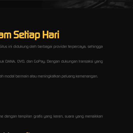
am Setiap Hari
tus ini didukung oleh berbagai provider terpercaya, sehingga
suk DANA, OVO, dan GoPay. Dengan dukungan transaksi yang
bah modal bermain atau meningkatkan peluang kemenangan.
e dengan tampilan grafis yang keren, suara yang menaikkan