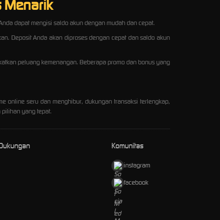
s Menarik
nda dapat mengisi saldo akun dengan mudah dan cepat.
an. Deposit Anda akan diproses dengan cepat dan saldo akun
atkan peluang kemenangan. Beberapa promo dan bonus yang
 online seru dan menghibur, dukungan transaksi terlengkap,
ilihan yang tepat.
Dukungan
Komunitas
instagram
facebook