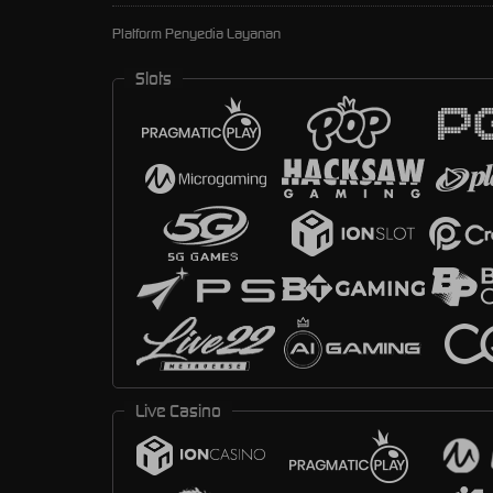
Platform Penyedia Layanan
Slots
Live Casino