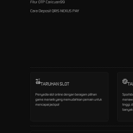
Fitur OTP Caricuan99
Cara Deposit QRIS NEXUS PAY
TARUHAN SLOT
TA
Penyedia slot online dengan beragam pilihan
Sportsb
game menarik yang memudahkan pemain untuk
menawar
mencapai jackpot
tinggi,
banyak 