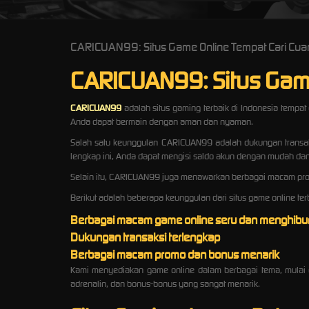
CARICUAN99: Situs Game Online Tempat Cari Cuan
CARICUAN99: Situs Game
CARICUAN99
adalah situs gaming terbaik di Indonesia tempa
Anda dapat bermain dengan aman dan nyaman.
Salah satu keunggulan CARICUAN99 adalah dukungan transa
lengkap ini, Anda dapat mengisi saldo akun dengan mudah dan
Selain itu, CARICUAN99 juga menawarkan berbagai macam pr
Berikut adalah beberapa keunggulan dari situs game online t
Berbagai macam game online seru dan menghibu
Dukungan transaksi terlengkap
Berbagai macam promo dan bonus menarik
Kami menyediakan game online dalam berbagai tema, mulai 
adrenalin, dan bonus-bonus yang sangat menarik.