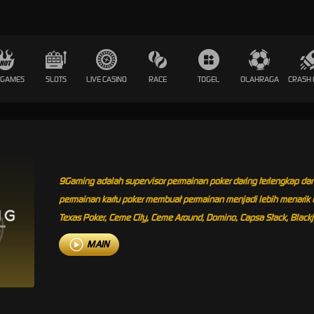
 GAMES
SLOTS
LIVE CASINO
RACE
TOGEL
OLAHRAGA
CRASH
9Gaming adalah supervisor permainan poker daring terlengkap dan 
permainan kartu poker membuat permainan menjadi lebih menarik 
Texas Poker, Ceme City, Ceme Around, Domino, Capsa Stack, Blac
MAIN