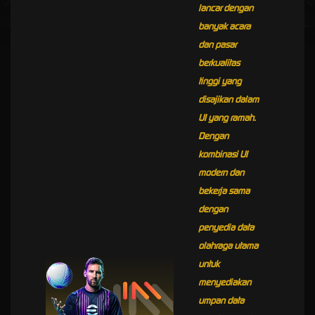
lancar dengan
banyak acara
dan pasar
berkualitas
tinggi yang
disajikan dalam
UI yang ramah.
Dengan
kombinasi UI
modern dan
bekerja sama
dengan
penyedia data
olahraga utama
untuk
menyediakan
umpan data