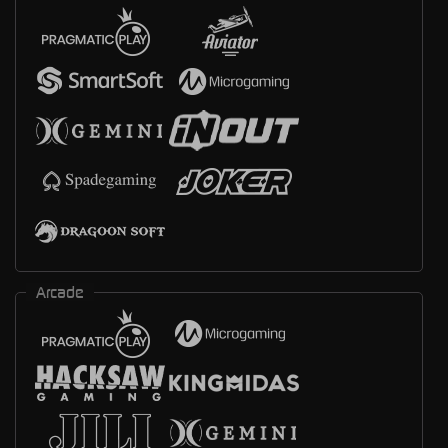
Arcade