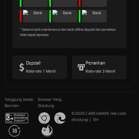
* Selama bank maintenance dan bank offline deposit dan penarikan
tidak dapat diproses
Deposit
Penarikan
Rata-rata 1 Menit
Rata-rata 3 Menit
Tanggung Jawab
Browser Yang
Bermain
Didukung
©2026 CARICUAN99. Hak cipta
dilindungi | 18+