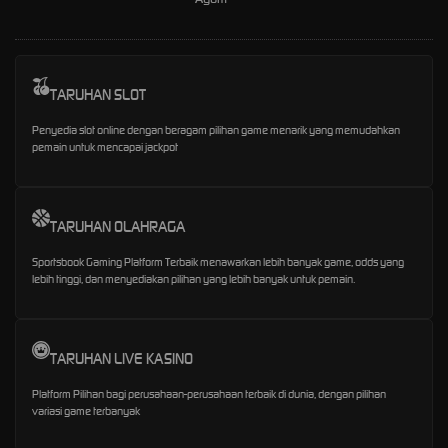
TARUHAN SLOT
Penyedia slot online dengan beragam pilihan game menarik yang memudahkan
pemain untuk mencapai jackpot
TARUHAN OLAHRAGA
Sportsbook Gaming Platform Terbaik menawarkan lebih banyak game, odds yang
lebih tinggi, dan menyediakan pilihan yang lebih banyak untuk pemain.
TARUHAN LIVE KASINO
Platform Pilihan bagi perusahaan-perusahaan terbaik di dunia, dengan pilihan
variasi game terbanyak