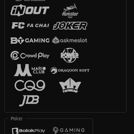
Poker