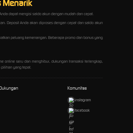
s Menarik
nda dapat mengisi saldo akun dengan mudah dan cepat.
an. Deposit Anda akan diproses dengan cepat dan saldo akun
atkan peluang kemenangan. Beberapa promo dan bonus yang
 online seru dan menghibur, dukungan transaksi terlengkap,
ilihan yang tepat.
Dukungan
Komunitas
instagram
facebook