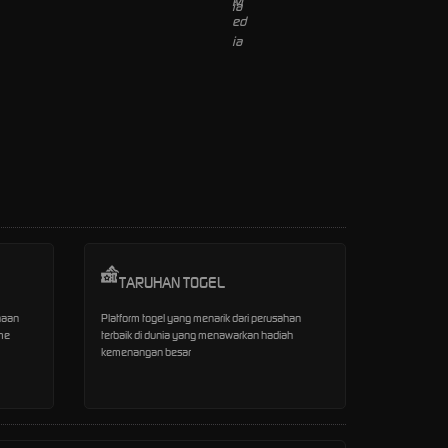
TARUHAN TOGEL
haan
Platform togel yang menarik dari perusahan
ame
terbaik di dunia yang menawarkan hadiah
kemenangan besar