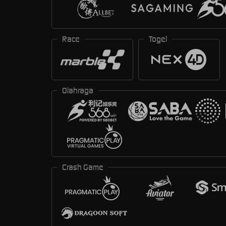
Race
Togel
Olahraga
Crash Game