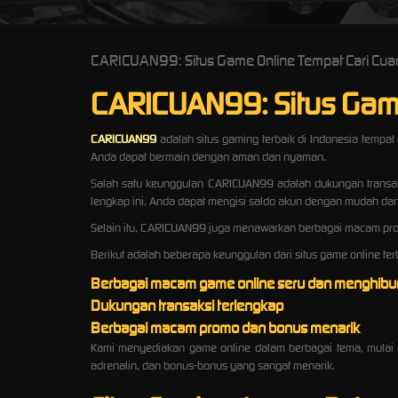
CARICUAN99: Situs Game Online Tempat Cari Cuan
CARICUAN99: Situs Game
CARICUAN99
adalah situs gaming terbaik di Indonesia tempa
Anda dapat bermain dengan aman dan nyaman.
Salah satu keunggulan CARICUAN99 adalah dukungan transa
lengkap ini, Anda dapat mengisi saldo akun dengan mudah dan
Selain itu, CARICUAN99 juga menawarkan berbagai macam pr
Berikut adalah beberapa keunggulan dari situs game online t
Berbagai macam game online seru dan menghibu
Dukungan transaksi terlengkap
Berbagai macam promo dan bonus menarik
Kami menyediakan game online dalam berbagai tema, mulai 
adrenalin, dan bonus-bonus yang sangat menarik.