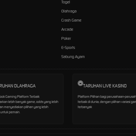
Togel
Olahraga
Crash Game
Arcade
Poker
E-Sports
Sabung Ayam
RUHAN OLAHRAGA
TARUHAN LIVE KASINO
ook Gaming Platform Terbaik
Platform Pilihan bagi perusahaan-perusa
kan lebih banyak game, odds yang lebih
terbaik di dunia, dengan pilihan variasi g
 dan menyediakan pilihan yang lebih
terbanyak
untuk pemain.