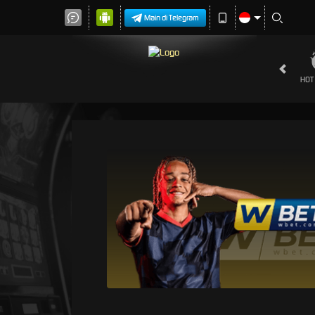
Main di Telegram
HOT