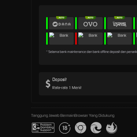
* Selama bank maintenance dan bank offline deposit dan penarik
Deposit
Rata-rata 1 Menit
Tanggung Jawab Bermain
Browser Yang Didukung