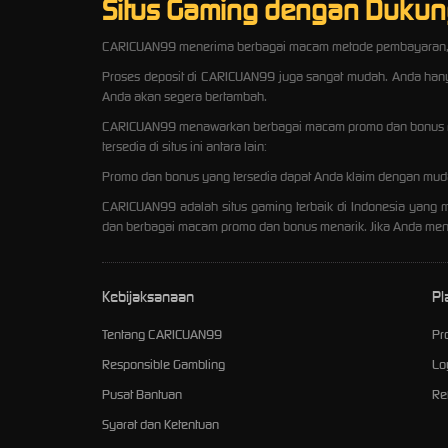
Situs Gaming dengan Dukun
CARICUAN99 menerima berbagai macam metode pembayaran, te
Proses deposit di CARICUAN99 juga sangat mudah. Anda hany
Anda akan segera bertambah.
CARICUAN99 menawarkan berbagai macam promo dan bonus m
tersedia di situs ini antara lain:
Promo dan bonus yang tersedia dapat Anda klaim dengan mudah
CARICUAN99 adalah situs gaming terbaik di Indonesia yang 
dan berbagai macam promo dan bonus menarik. Jika Anda men
Kebijaksanaan
Pl
Tentang CARICUAN99
Pr
Responsible Gambling
Lo
Pusat Bantuan
Re
Syarat dan Ketentuan