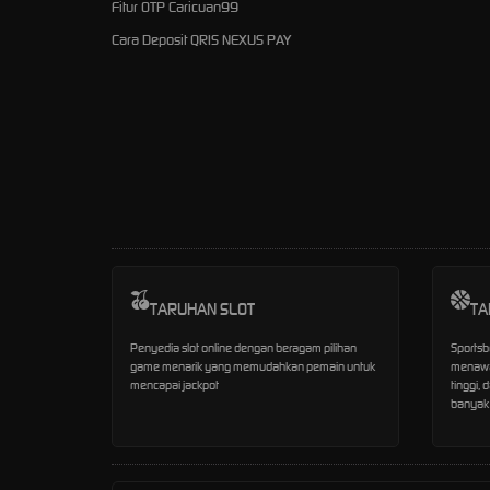
Fitur OTP Caricuan99
Cara Deposit QRIS NEXUS PAY
TARUHAN SLOT
TA
Penyedia slot online dengan beragam pilihan
Sportsb
game menarik yang memudahkan pemain untuk
menawar
mencapai jackpot
tinggi,
banyak 