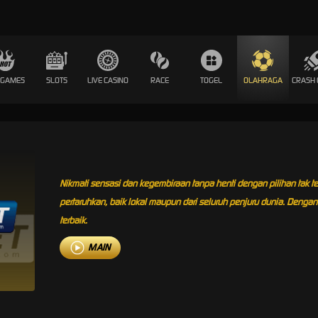
 GAMES
SLOTS
LIVE CASINO
RACE
TOGEL
OLAHRAGA
CRASH
Nikmati sensasi dan kegembiraan tanpa henti dengan pilihan tak te
pertaruhkan, baik lokal maupun dari seluruh penjuru dunia. Deng
terbaik.
MAIN